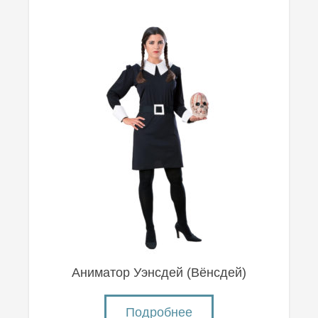
Аниматор Уэнсдей (Вëнсдей)
Подробнее