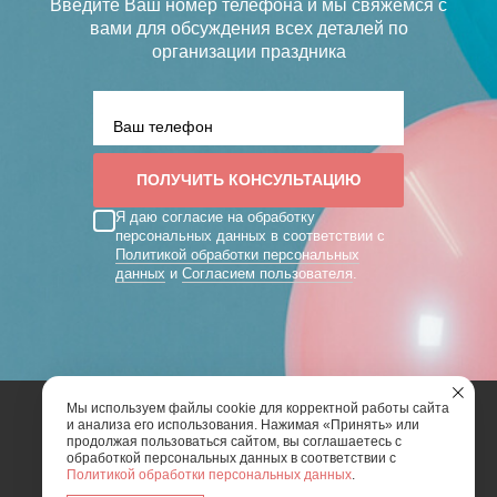
Введите Ваш номер телефона и мы свяжемся с
вами
для обсуждения всех деталей по
организации праздника
Я даю согласие на обработку
персональных данных в соответствии с
Политикой обработки персональных
данных
и
Согласием пользователя
.
Мы используем файлы cookie для корректной работы сайта
и анализа его использования. Нажимая «Принять» или
2026 | Art Mix Show - творческая группа
продолжая пользоваться сайтом, вы соглашаетесь с
обработкой персональных данных в соответствии с
Политикой обработки персональных данных
.
Карта сайта
Политика конфиденциальности