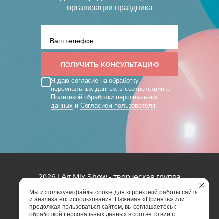
организации праздника
Я даю согласие на обработку
персональных данных в соответствии с
Политикой обработки персональных
данных
и
Согласием пользователя
.
2026 | Art Mix Show - творческая группа
Мы используем файлы cookie для корректной работы сайта
Карта сайта
Политика конфиденциальности
и анализа его использования. Нажимая «Принять» или
продолжая пользоваться сайтом, вы соглашаетесь с
Согласие пользователя сайта на обработку
обработкой персональных данных в соответствии с