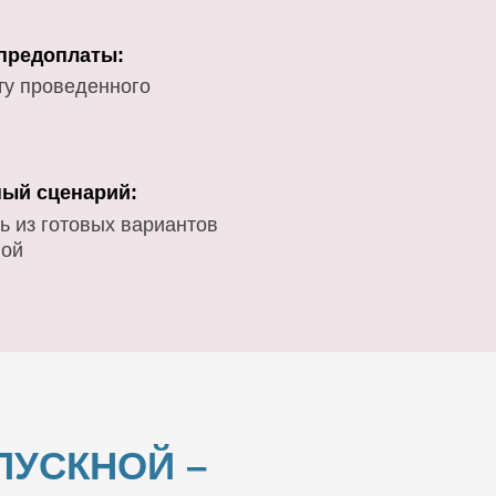
 предоплаты:
ту проведенного
ый сценарий:
ь из готовых вариантов
вой
УСКНОЙ –