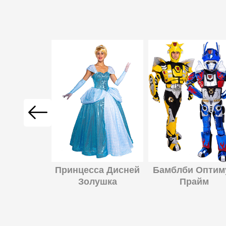
гра
Принцесса Дисней
Бамблби Оптим
Золушка
Прайм