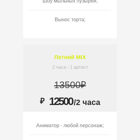
Шоу мыльных пузырей;
Вынос торта;
Летний MIX
2 часа - 1 артист
13500₽
12500
₽
/2 часа
Аниматор - любой персонаж;