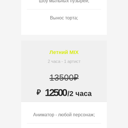
Шоу мыльных пузырей;
Вынос торта;
Летний MIX
2 часа - 1 артист
13500₽
12500
₽
/2 часа
Аниматор - любой персонаж;