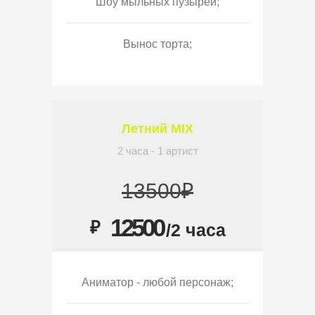
Шоу мыльных пузырей;
Вынос торта;
Летний MIX
2 часа - 1 артист
13500₽
12500
₽
/2 часа
Аниматор - любой персонаж;