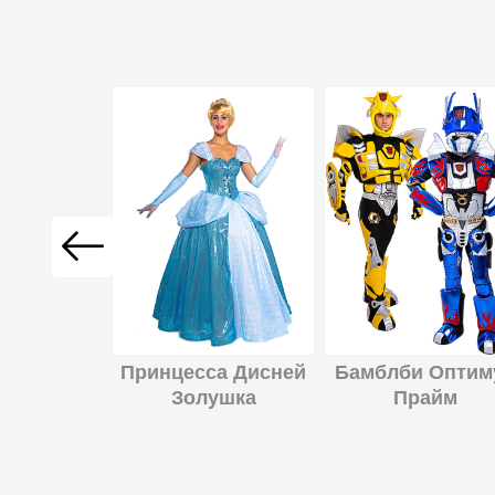
гра
Принцесса Дисней
Бамблби Оптим
Золушка
Прайм