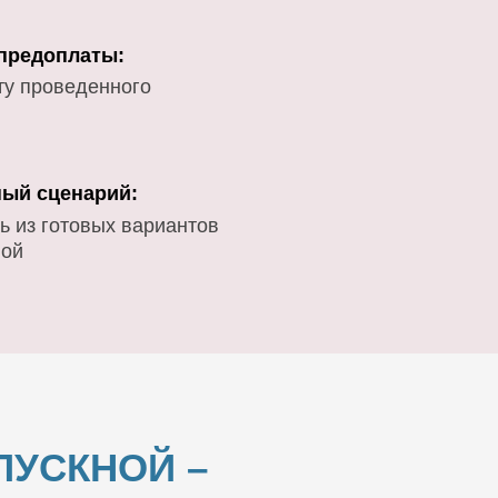
 предоплаты:
ту проведенного
ый сценарий:
ь из готовых вариантов
вой
УСКНОЙ –