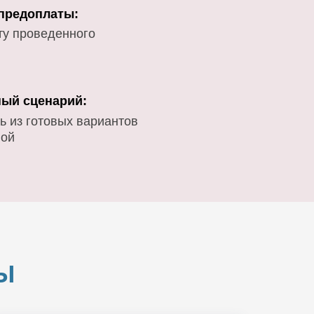
 предоплаты:
ту проведенного
ый сценарий:
ь из готовых вариантов
вой
Ы