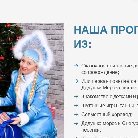
НАША ПРО
ИЗ:
Сказочное появление де
сопровождение;
Или первая появляется 
Дедушки Мороза, после ч
Знакомство с детками и
Шуточные игры, танцы, з
Совместный хоровод;
Дедушка мороз и Снегур
песенки;