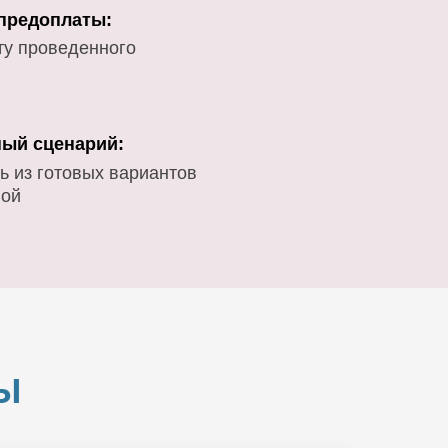
 предоплаты:
ту проведенного
ый сценарий:
ь из готовых вариантов
вой
Ы