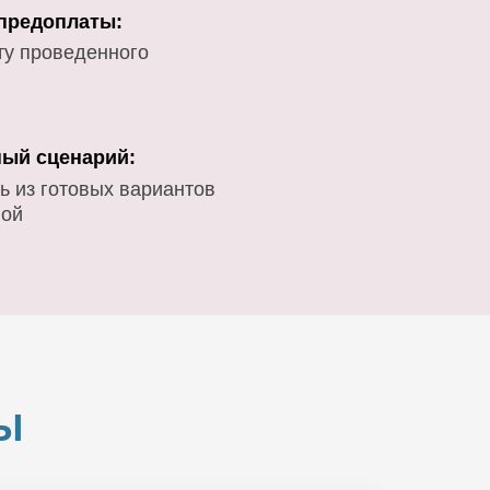
 предоплаты:
ту проведенного
ый сценарий:
ь из готовых вариантов
вой
Ы