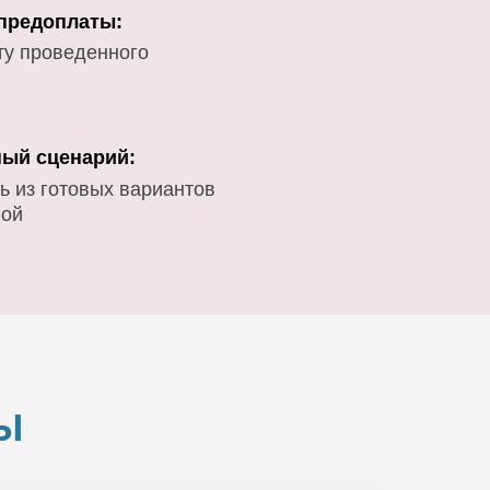
 предоплаты:
ту проведенного
ый сценарий:
ь из готовых вариантов
вой
Ы