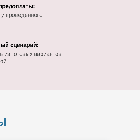
 предоплаты:
ту проведенного
ый сценарий:
ь из готовых вариантов
вой
Ы