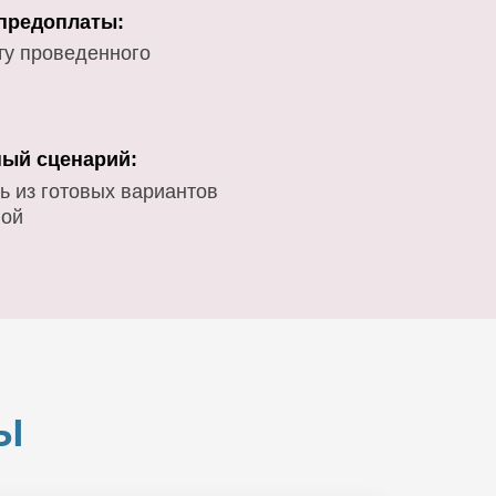
 предоплаты:
ту проведенного
ый сценарий:
ь из готовых вариантов
вой
Ы