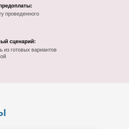
 предоплаты:
ту проведенного
ый сценарий:
ь из готовых вариантов
вой
Ы