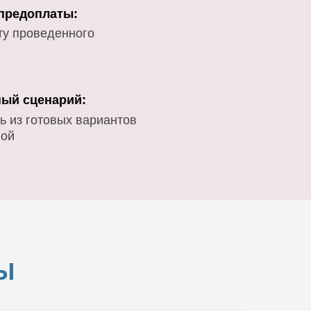
 предоплаты:
ту проведенного
ый сценарий:
ь из готовых вариантов
вой
Ы