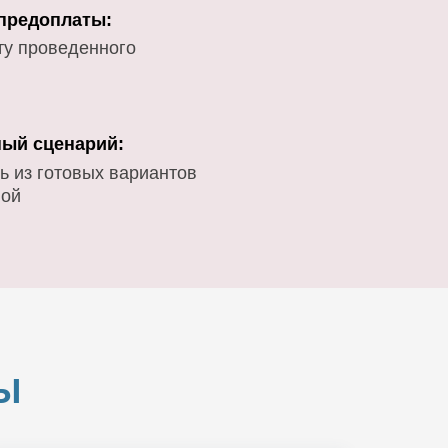
 предоплаты:
ту проведенного
ый сценарий:
ь из готовых вариантов
вой
Ы