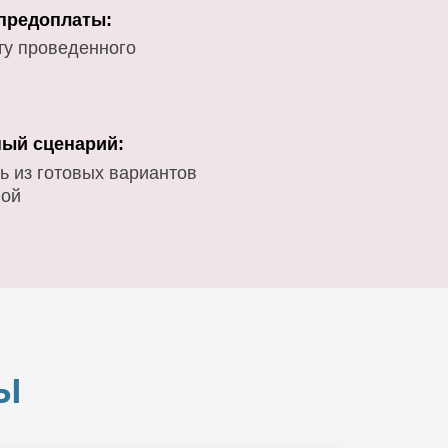
 предоплаты:
ту проведенного
ый сценарий:
ь из готовых вариантов
вой
Ы