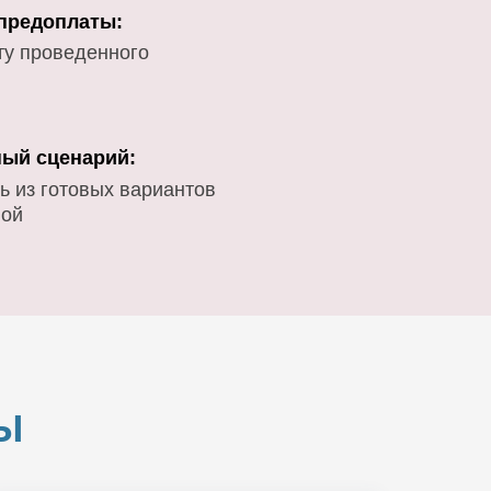
 предоплаты:
ту проведенного
ый сценарий:
ь из готовых вариантов
вой
Ы