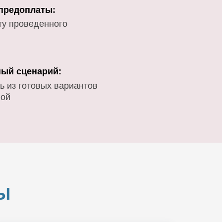
 предоплаты:
ту проведенного
ый сценарий:
ь из готовых вариантов
вой
Ы