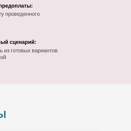
 предоплаты:
ту проведенного
ый сценарий:
ь из готовых вариантов
вой
Ы