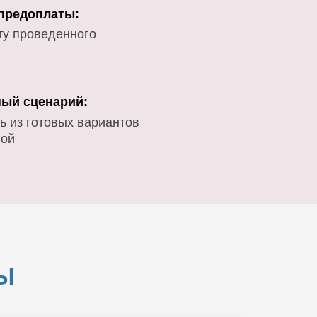
 предоплаты:
ту проведенного
ый сценарий:
ь из готовых вариантов
вой
Ы