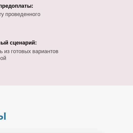
 предоплаты:
ту проведенного
ый сценарий:
ь из готовых вариантов
вой
Ы