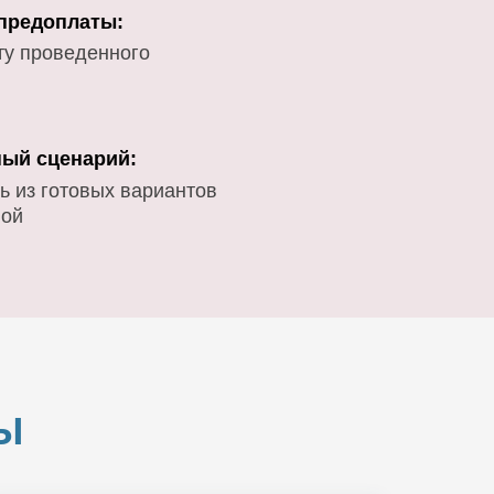
 предоплаты:
ту проведенного
ый сценарий:
ь из готовых вариантов
вой
Ы