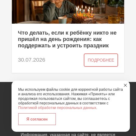
Что делать, если к ребёнку никто не
пришёл на день рождения: как
поддержать и устроить праздник
30.07.2026
ПОДРОБНЕЕ
Мы используем файлы cookie для корректной работы сайта
и анализа его использования. Нажимая «Принять» или
2026 | Art Mix Show - творческая группа
продолжая пользоваться сайтом, вы соглашаетесь с
обработкой персональных данных в соответствии с
Политикой обработки персональных данных
.
Карта сайта
Политика конфиденциальности
Согласие пользователя сайта на обработку
Я согласен
персональных данных
Информация, указанная на сайте, не является