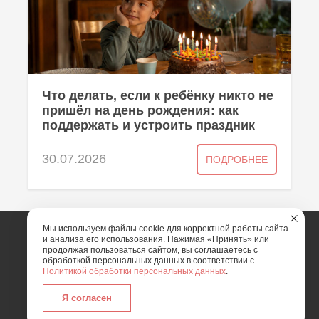
Что делать, если к ребёнку никто не
пришёл на день рождения: как
поддержать и устроить праздник
30.07.2026
ПОДРОБНЕЕ
Мы используем файлы cookie для корректной работы сайта
и анализа его использования. Нажимая «Принять» или
2026 | Art Mix Show - творческая группа
продолжая пользоваться сайтом, вы соглашаетесь с
обработкой персональных данных в соответствии с
Политикой обработки персональных данных
.
Карта сайта
Политика конфиденциальности
Согласие пользователя сайта на обработку
Я согласен
персональных данных