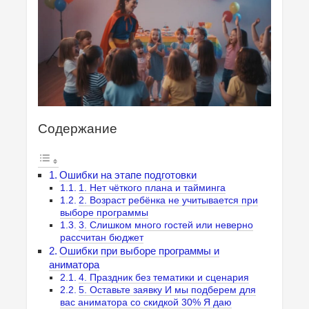
Содержание
Ошибки на этапе подготовки
1. Нет чёткого плана и тайминга
2. Возраст ребёнка не учитывается при
выборе программы
3. Слишком много гостей или неверно
рассчитан бюджет
Ошибки при выборе программы и
аниматора
4. Праздник без тематики и сценария
5. Оставьте заявку И мы подберем для
вас аниматора со скидкой 30% Я даю