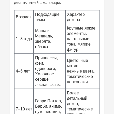
десятилетней школьницы.
Подходящие
Характер
Возраст
темы
декора
Крупные яркие
Маша и
элементы,
Медведь,
1–3 года
пастельные
зверята,
тона, мягкие
облака
фигуры
Принцессы,
Цветочные
феи,
мотивы,
единороги,
4–6 лет
нежные цвета,
Холодное
тематические
сердце,
персонажи
лесная сказка
Более
детальный
Гарри Поттер,
декор,
Барби, анимэ,
7–10 лет
тематические
путешествия,