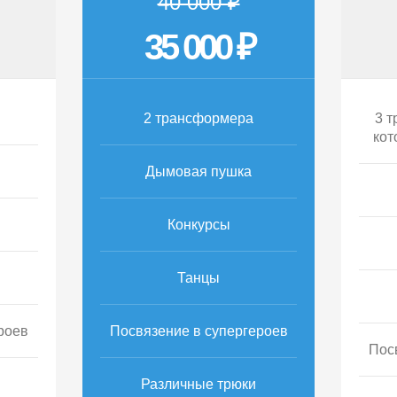
40 000 ₽
35 000 ₽
2 трансформера
3 т
кот
Дымовая пушка
Конкурсы
Танцы
роев
Посвязение в супергероев
Пос
Различные трюки