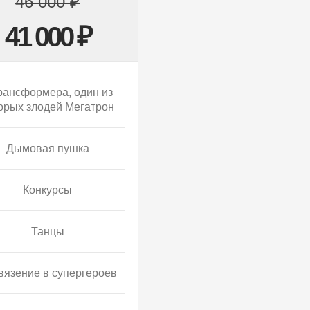
46 000 ₽
41 000 ₽
рансформера, один из
орых злодей Мегатрон
Дымовая пушка
Конкурсы
Танцы
вязение в супергероев