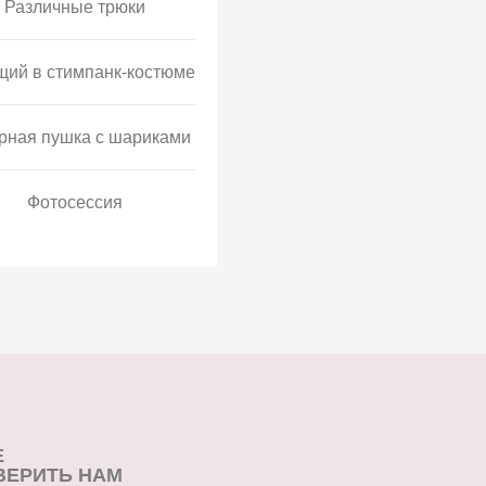
Различные трюки
щий в стимпанк-костюме
рная пушка с шариками
Фотосессия
Е
ВЕРИТЬ НАМ