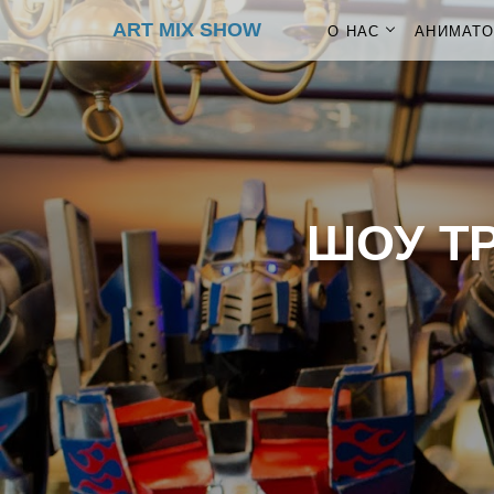
ART MIX SHOW
О НАС
АНИМАТ
ШОУ Т