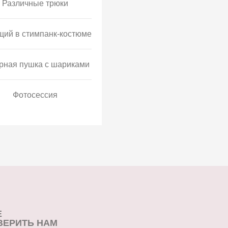
Различные трюки
щий в стимпанк-костюме
рная пушка с шариками
Фотосессия
Е
ВЕРИТЬ НАМ