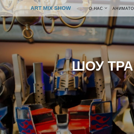
ART MIX SHOW
О НАС
АНИМАТ
ШОУ ТР