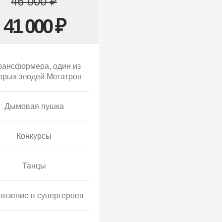
46 000 ₽
41 000 ₽
рансформера, один из
орых злодей Мегатрон
Дымовая пушка
Конкурсы
Танцы
вязение в супергероев