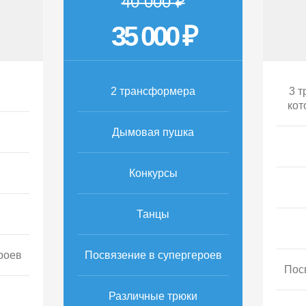
40 000 ₽
35 000 ₽
2 трансформера
3 т
кот
Дымовая пушка
Конкурсы
Танцы
роев
Посвязение в супергероев
Пос
Различные трюки