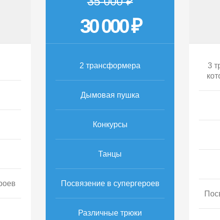
35 000 ₽
30 000 ₽
2 трансформера
3 т
кот
Дымовая пушка
Конкурсы
Танцы
роев
Посвязение в супергероев
Пос
Различные трюки