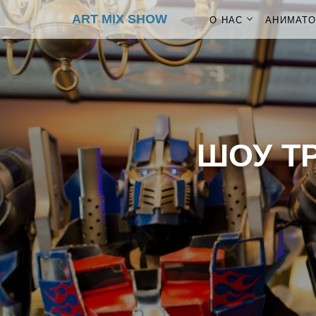
ART MIX SHOW
О НАС
АНИМАТ
ШОУ Т