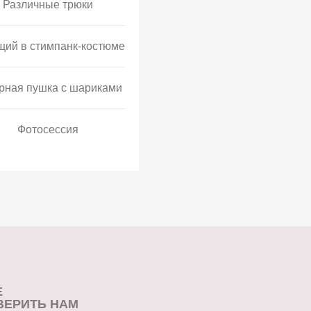
Различные трюки
щий в стимпанк-костюме
рная пушка с шариками
Фотосессия
Е
ВЕРИТЬ НАМ