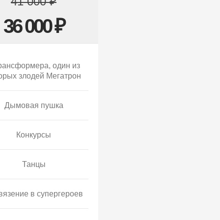
41 000 ₽
36 000 ₽
рансформера, один из
орых злодей Мегатрон
Дымовая пушка
Конкурсы
Танцы
вязение в супергероев