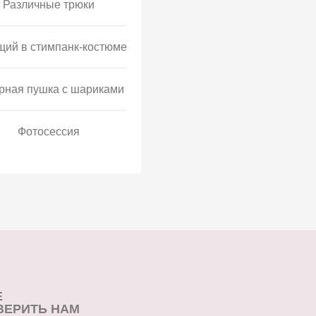
Различные трюки
щий в стимпанк-костюме
рная пушка с шариками
Фотосессия
Е
ВЕРИТЬ НАМ