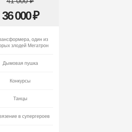
41 000 ₽
36 000 ₽
рансформера, один из
орых злодей Мегатрон
Дымовая пушка
Конкурсы
Танцы
вязение в супергероев