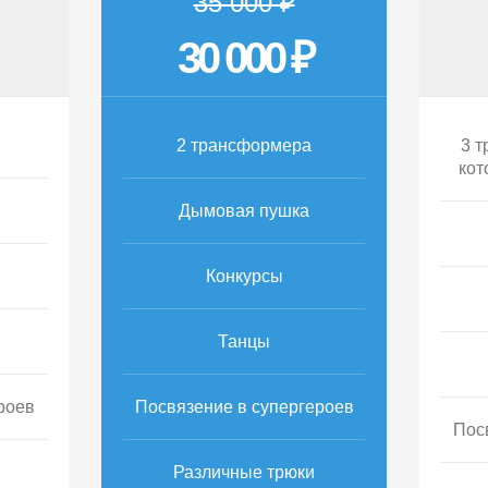
35 000 ₽
30 000 ₽
2 трансформера
3 т
кот
Дымовая пушка
Конкурсы
Танцы
роев
Посвязение в супергероев
Пос
Различные трюки