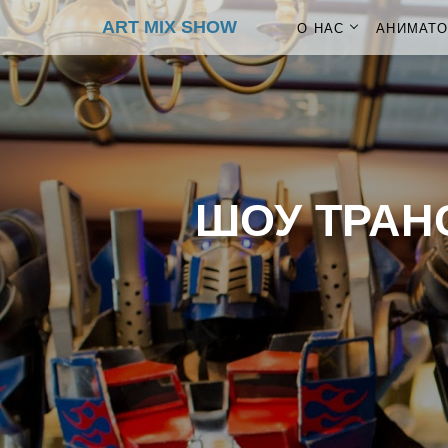
ART MIX SHOW
О НАС
АНИМАТ
ШОУ ТРАН