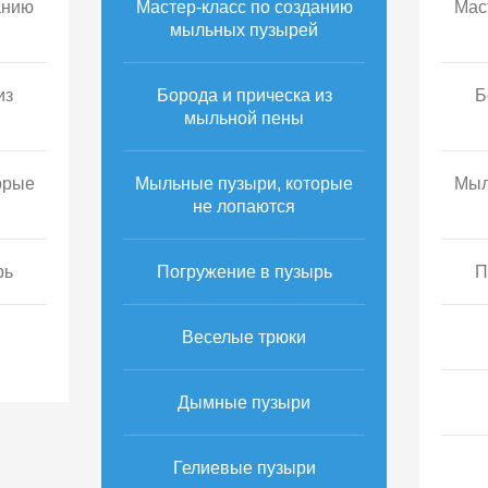
анию
Мастер-класс по созданию
Мас
мыльных пузырей
из
Борода и прическа из
Б
мыльной пены
орые
Мыльные пузыри, которые
Мыл
не лопаются
рь
Погружение в пузырь
П
Веселые трюки
Дымные пузыри
Гелиевые пузыри