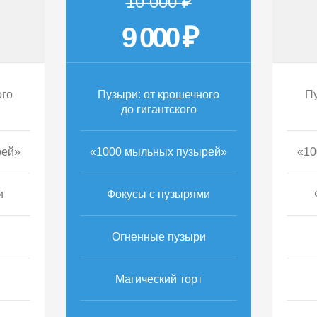
10 000 ₽
9 000 ₽
ого
Пузыри: от крошечного
Пу
до гигантского
рей»
«1000 мыльных пузырей»
«10
и
Фокусы с пузырями
Огненные пузыри
Магический торт