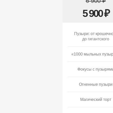
6 900 ₽
5 900 ₽
Пузыри: от крошечн
до гигантского
«1000 мыльных пузы
Фокусы с пузырям
Огненные пузыри
Магический торт