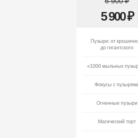
6 900 ₽
5 900 ₽
Пузыри: от крошечн
до гигантского
«1000 мыльных пузы
Фокусы с пузырям
Огненные пузыри
Магический торт