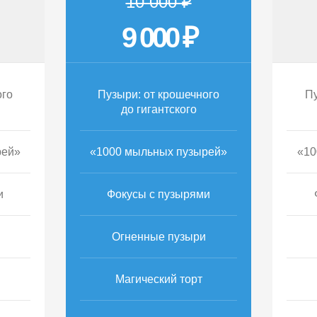
10 000 ₽
9 000 ₽
ого
Пузыри: от крошечного
Пу
до гигантского
рей»
«1000 мыльных пузырей»
«10
и
Фокусы с пузырями
Огненные пузыри
Магический торт