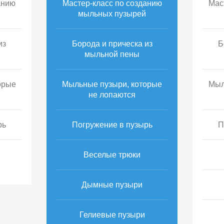
анию
Мастер-класс по созданию
Мас
мыльных пузырей
из
Борода и прическа из
Б
мыльной пены
орые
Мыльные пузыри, которые
Мыл
не лопаются
рь
Погружение в пузырь
П
Веселые трюки
Дымные пузыри
Гелиевые пузыри