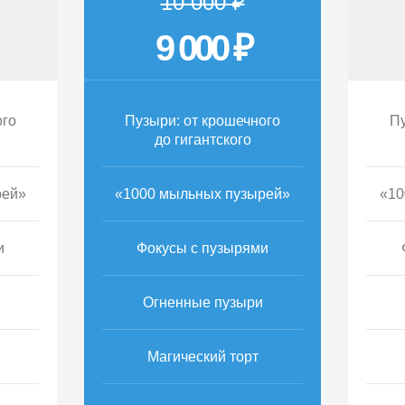
10 000 ₽
9 000 ₽
ого
Пузыри: от крошечного
Пу
до гигантского
рей»
«1000 мыльных пузырей»
«10
и
Фокусы с пузырями
Огненные пузыри
Магический торт