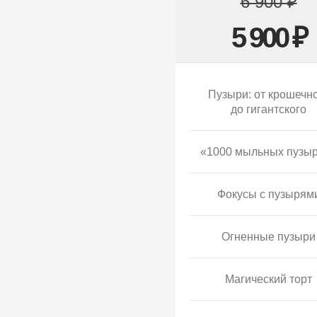
6 900 ₽
5 900 ₽
Пузыри: от крошечн
до гигантского
«1000 мыльных пузы
Фокусы с пузырям
Огненные пузыри
Магический торт