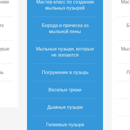
анию
Мастер-класс по созданию
Мас
мыльных пузырей
из
Борода и прическа из
Б
мыльной пены
орые
Мыльные пузыри, которые
Мыл
не лопаются
рь
Погружение в пузырь
П
Веселые трюки
Дымные пузыри
Гелиевые пузыри