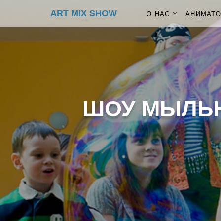
ART MIX SHOW
О НАС
АНИМАТ
ШОУ МЫЛЬН