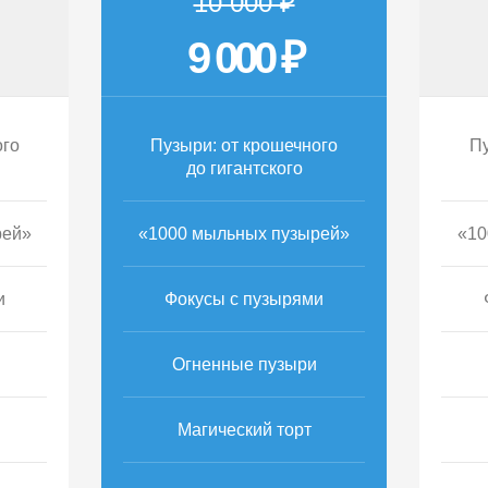
10 000 ₽
9 000 ₽
ого
Пузыри: от крошечного
Пу
до гигантского
рей»
«1000 мыльных пузырей»
«10
и
Фокусы с пузырями
Огненные пузыри
Магический торт