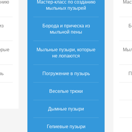
анию
Мастер-класс по созданию
Мас
мыльных пузырей
из
Борода и прическа из
Б
мыльной пены
орые
Мыльные пузыри, которые
Мыл
не лопаются
рь
Погружение в пузырь
П
Веселые трюки
Дымные пузыри
Гелиевые пузыри