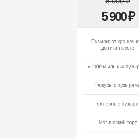
6 900 ₽
5 900 ₽
Пузыри: от крошечн
до гигантского
«1000 мыльных пузы
Фокусы с пузырям
Огненные пузыри
Магический торт