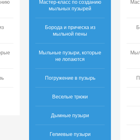
анию
Мастер-класс по созданию
Мас
мыльных пузырей
из
Борода и прическа из
Б
мыльной пены
орые
Мыльные пузыри, которые
Мыл
не лопаются
рь
Погружение в пузырь
П
Веселые трюки
Дымные пузыри
Гелиевые пузыри