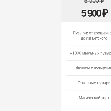
6 900 ₽
5 900 ₽
Пузыри: от крошечн
до гигантского
«1000 мыльных пузы
Фокусы с пузырям
Огненные пузыри
Магический торт