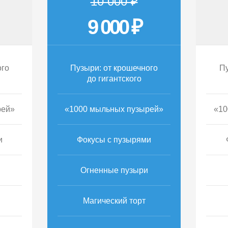
10 000 ₽
9 000 ₽
ого
Пузыри: от крошечного
Пу
до гигантского
рей»
«1000 мыльных пузырей»
«10
и
Фокусы с пузырями
Огненные пузыри
Магический торт