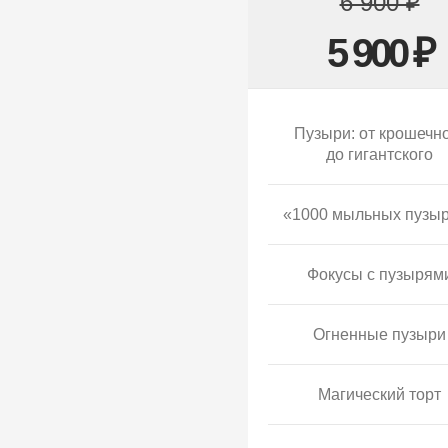
6 900 ₽
5 900 ₽
Пузыри: от крошечн
до гигантского
«1000 мыльных пузы
Фокусы с пузырям
Огненные пузыри
Магический торт