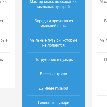
анию
Мастер-класс по созданию
Мас
мыльных пузырей
из
Борода и прическа из
Б
мыльной пены
орые
Мыльные пузыри, которые
Мыл
не лопаются
рь
Погружение в пузырь
П
Веселые трюки
Дымные пузыри
Гелиевые пузыри