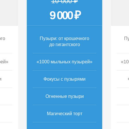
10 000 ₽
9 000 ₽
ого
Пузыри: от крошечного
Пу
до гигантского
рей»
«1000 мыльных пузырей»
«10
и
Фокусы с пузырями
Огненные пузыри
Магический торт