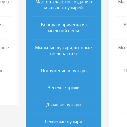
анию
Мастер-класс по созданию
Мас
мыльных пузырей
из
Борода и прическа из
Б
мыльной пены
орые
Мыльные пузыри, которые
Мыл
не лопаются
рь
Погружение в пузырь
П
Веселые трюки
Дымные пузыри
Гелиевые пузыри