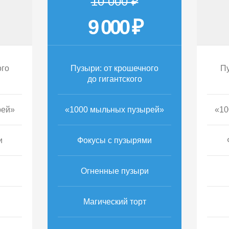
10 000 ₽
9 000 ₽
ого
Пузыри: от крошечного
Пу
до гигантского
рей»
«1000 мыльных пузырей»
«10
и
Фокусы с пузырями
Огненные пузыри
Магический торт