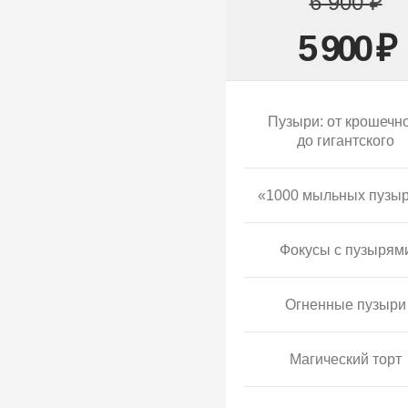
6 900 ₽
5 900 ₽
Пузыри: от крошечн
до гигантского
«1000 мыльных пузы
Фокусы с пузырям
Огненные пузыри
Магический торт