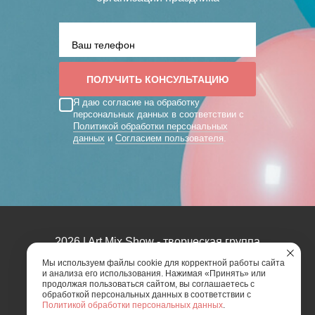
Я даю согласие на обработку
персональных данных в соответствии с
Политикой обработки персональных
данных
и
Согласием пользователя
.
2026 | Art Mix Show - творческая группа
Мы используем файлы cookie для корректной работы сайта
и анализа его использования. Нажимая «Принять» или
Карта сайта
Политика конфиденциальности
продолжая пользоваться сайтом, вы соглашаетесь с
Согласие пользователя сайта на обработку
обработкой персональных данных в соответствии с
персональных данных
Политикой обработки персональных данных
.