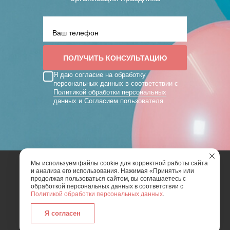
Я даю согласие на обработку
персональных данных в соответствии с
Политикой обработки персональных
данных
и
Согласием пользователя
.
Мы используем файлы cookie для корректной работы сайта
и анализа его использования. Нажимая «Принять» или
2026 | Art Mix Show - творческая группа
продолжая пользоваться сайтом, вы соглашаетесь с
обработкой персональных данных в соответствии с
Политикой обработки персональных данных
.
Карта сайта
Политика конфиденциальности
Согласие пользователя сайта на обработку
Я согласен
персональных данных