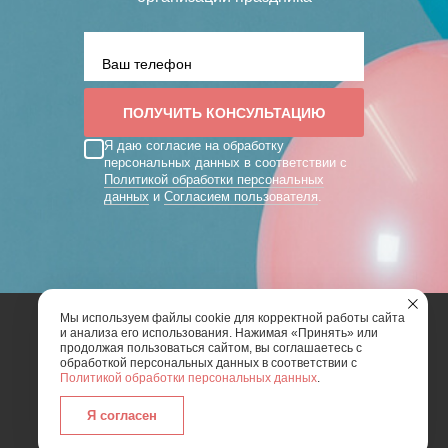
Я даю согласие на обработку
персональных данных в соответствии с
Политикой обработки персональных
данных
и
Согласием пользователя
.
Мы используем файлы cookie для корректной работы сайта
и анализа его использования. Нажимая «Принять» или
2026 | Art Mix Show - творческая группа
продолжая пользоваться сайтом, вы соглашаетесь с
обработкой персональных данных в соответствии с
Политикой обработки персональных данных
.
Карта сайта
Политика конфиденциальности
Согласие пользователя сайта на обработку
Я согласен
персональных данных