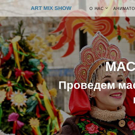
ART MIX SHOW
О НАС
АНИМАТ
МАС
Проведем мас