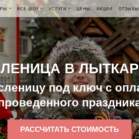
ОРЫ
ВСЕ ШОУ
УСЛУГИ
ЦЕНЫ
АКЦИИ
ОТЗЫВ
ЛЕНИЦА В ЛЫТКА
леницу под ключ с опл
проведенного праздник
РАССЧИТАТЬ СТОИМОСТЬ