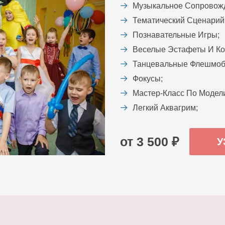
Музыкальное Сопровож
Тематический Сценарий
Познавательные Игры;
Веселые Эстафеты И Ко
Танцевальные Флешмоб
Фокусы;
Мастер-Класс По Модел
Легкий Аквагрим;
от 3 500 ₽
У