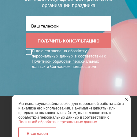
организации праздника
Я даю согласие на обработку
персональных данных в соответствии с
Политикой обработки персональных
данных
и
Согласием пользователя
.
Мы используем файлы cookie для корректной работы сайта
и анализа его использования. Нажимая «Принять» или
2026 | Art Mix Show - творческая группа
продолжая пользоваться сайтом, вы соглашаетесь с
обработкой персональных данных в соответствии с
Политикой обработки персональных данных
.
Карта сайта
Политика конфиденциальности
Согласие пользователя сайта на обработку
Я согласен