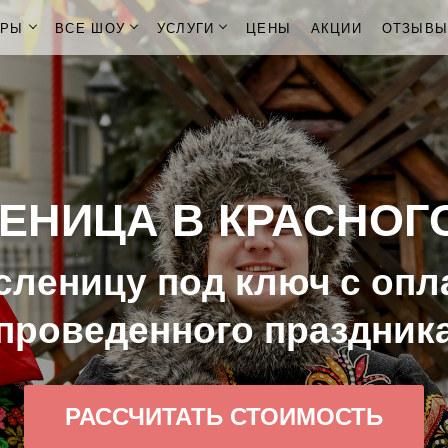
ОРЫ
ВСЕ ШОУ
УСЛУГИ
ЦЕНЫ
АКЦИИ
ОТЗЫВ
ЕНИЦА В КРАСНОГ
леницу под ключ с опл
проведенного праздник
РАССЧИТАТЬ СТОИМОСТЬ