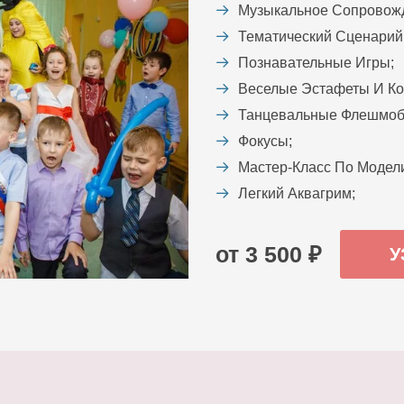
Музыкальное Сопровож
Тематический Сценарий
Познавательные Игры;
Веселые Эстафеты И Ко
Танцевальные Флешмоб
Фокусы;
Мастер-Класс По Модел
Легкий Аквагрим;
от 3 500 ₽
У