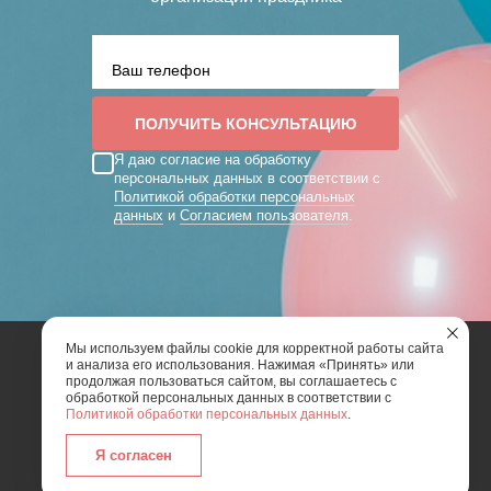
Я даю согласие на обработку
персональных данных в соответствии с
Политикой обработки персональных
данных
и
Согласием пользователя
.
Мы используем файлы cookie для корректной работы сайта
и анализа его использования. Нажимая «Принять» или
2026 | Art Mix Show - творческая группа
продолжая пользоваться сайтом, вы соглашаетесь с
обработкой персональных данных в соответствии с
Политикой обработки персональных данных
.
Карта сайта
Политика конфиденциальности
Согласие пользователя сайта на обработку
Я согласен
персональных данных