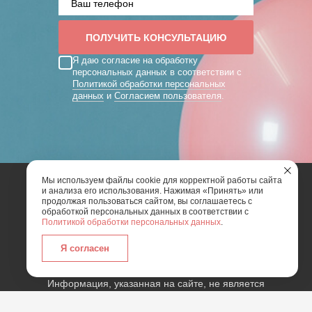
Я даю согласие на обработку
персональных данных в соответствии с
Политикой обработки персональных
данных
и
Согласием пользователя
.
Мы используем файлы cookie для корректной работы сайта
и анализа его использования. Нажимая «Принять» или
2026 | Art Mix Show - творческая группа
продолжая пользоваться сайтом, вы соглашаетесь с
обработкой персональных данных в соответствии с
Политикой обработки персональных данных
.
Карта сайта
Политика конфиденциальности
Согласие пользователя сайта на обработку
Я согласен
персональных данных
Информация, указанная на сайте, не является
публичной офертой