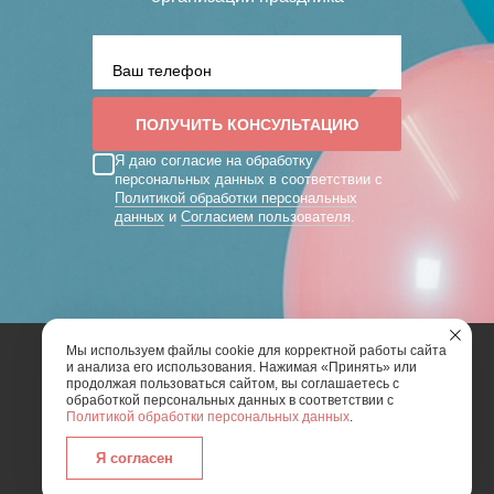
Я даю согласие на обработку
персональных данных в соответствии с
Политикой обработки персональных
данных
и
Согласием пользователя
.
Мы используем файлы cookie для корректной работы сайта
и анализа его использования. Нажимая «Принять» или
2026 | Art Mix Show - творческая группа
продолжая пользоваться сайтом, вы соглашаетесь с
обработкой персональных данных в соответствии с
Политикой обработки персональных данных
.
Карта сайта
Политика конфиденциальности
Согласие пользователя сайта на обработку
Я согласен
персональных данных