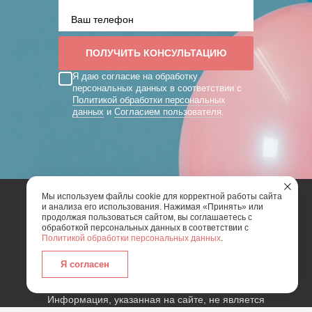
Я даю согласие на обработку
персональных данных в соответствии с
Политикой обработки персональных
данных
и
Согласием пользователя
.
Мы используем файлы cookie для корректной работы сайта
и анализа его использования. Нажимая «Принять» или
2026 | Art Mix Show - творческая группа
продолжая пользоваться сайтом, вы соглашаетесь с
обработкой персональных данных в соответствии с
Политикой обработки персональных данных
.
Карта сайта
Политика конфиденциальности
Согласие пользователя сайта на обработку
Я согласен
персональных данных
Информация, указанная на сайте, не является
публичной офертой