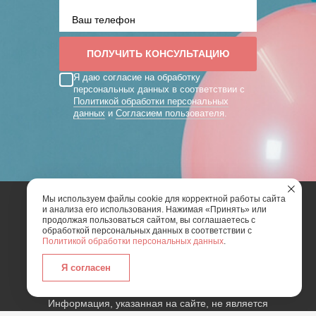
Я даю согласие на обработку
персональных данных в соответствии с
Политикой обработки персональных
данных
и
Согласием пользователя
.
Мы используем файлы cookie для корректной работы сайта
и анализа его использования. Нажимая «Принять» или
2026 | Art Mix Show - творческая группа
продолжая пользоваться сайтом, вы соглашаетесь с
обработкой персональных данных в соответствии с
Политикой обработки персональных данных
.
Карта сайта
Политика конфиденциальности
Согласие пользователя сайта на обработку
Я согласен
персональных данных
Информация, указанная на сайте, не является
публичной офертой